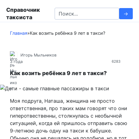
П
Справочник
е
S
таксиста
р
e
е
a
й
Главная
»
Как возить ребёнка 9 лет в такси?
r
т
c
и
h
к
Игорь Мыльников
f
3 года
6283
к
o
о
r
Как возить ребёнка 9 лет в такси?
н
:
т
е
н
Моя подруга, Наташа, женщина не просто
т
ответственная, про таких мам говорят что они
у
гиперотвественны, столкнулась с необычной
ситуацией, когда ей пришлось отправить свою
9-летнюю дочь одну на такси к бабушке.
Обычно она не решалась на подобное, но в тот