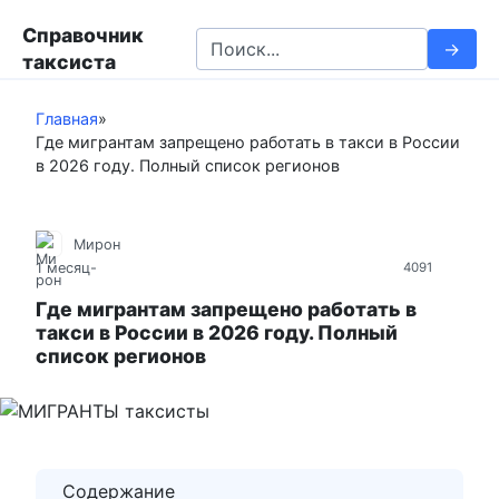
П
Справочник
е
S
таксиста
р
e
е
a
й
Главная
»
r
Где мигрантам запрещено работать в такси в России
т
c
в 2026 году. Полный список регионов
и
h
к
f
к
o
Мирон
о
r
1 месяц
-
4091
н
:
т
Где мигрантам запрещено работать в
такси в России в 2026 году. Полный
е
список регионов
н
т
у
Содержание