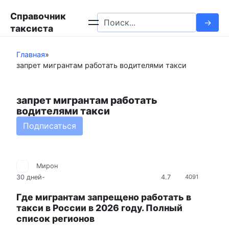
Перейти
Справочник
к
Search
таксиста
контенту
for:
Главная
»
запрет мигрантам работать водителями такси
запрет мигрантам работать
водителями такси
Подписаться
Мирон
4.7
30 дней
-
4091
Где мигрантам запрещено работать в
такси в России в 2026 году. Полный
список регионов