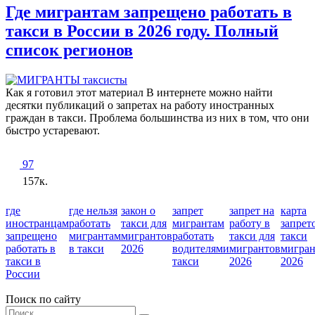
Где мигрантам запрещено работать в
такси в России в 2026 году. Полный
список регионов
Как я готовил этот материал В интернете можно найти
десятки публикаций о запретах на работу иностранных
граждан в такси. Проблема большинства из них в том, что они
быстро устаревают.
97
157к.
где
где нельзя
закон о
запрет
запрет на
карта
иностранцам
работать
такси для
мигрантам
работу в
запрет
запрещено
мигрантам
мигрантов
работать
такси для
такси
работать в
в такси
2026
водителями
мигрантов
мигра
такси в
такси
2026
2026
России
Поиск по сайту
Search