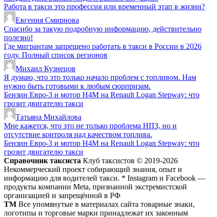
Работа в такси это профессия или временный этап в жизни?
Евгения Смирнова
Спасибо за такую подробную информацию, действительно
полезно!
Где мигрантам запрещено работать в такси в России в 2026
году. Полный список регионов
Михаил Кузнецов
Я думаю, что это только начало проблем с топливом. Нам
нужно быть готовыми к любым сюрпризам.
Бензин Евро-3 и мотор H4M на Renault Logan Stepway: что
грозит двигателю такси
Татьяна Михайлова
Мне кажется, что это не только проблема НПЗ, но и
отсутствие контроля над качеством топлива.
Бензин Евро-3 и мотор H4M на Renault Logan Stepway: что
грозит двигателю такси
Справочник таксиста
Клуб таксистов © 2019-2026
Некоммерческий проект собирающий знания, опыт и
информацию для водителей такси. * Instagram и Facebook —
продукты компании Meta, признанной экстремистской
организацией и запрещённой в РФ
ТМ
Все упомянутые в материалах сайта товарные знаки,
логотипы и торговые марки принадлежат их законным