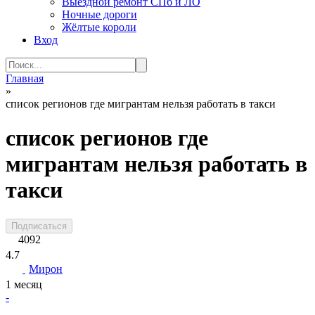
Выездной ремонт СПб и ЛО
Ночные дороги
Жёлтые короли
Вход
Search
for:
Главная
»
список регионов где мигрантам нельзя работать в такси
список регионов где
мигрантам нельзя работать в
такси
Подписаться
4092
4.7
Мирон
1 месяц
-