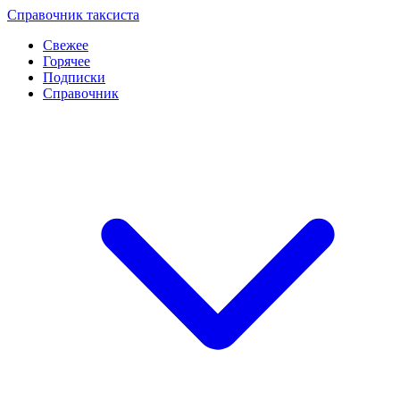
Перейти
Справочник таксиста
к
Свежее
контенту
Горячее
Подписки
Справочник