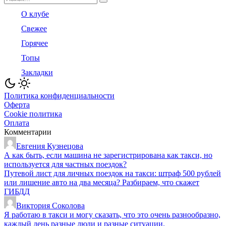
for:
О клубе
Свежее
Горячее
Топы
Закладки
Политика конфиденциальности
Оферта
Cookie политика
Оплата
Комментарии
Евгения Кузнецова
А как быть, если машина не зарегистрирована как такси, но
используется для частных поездок?
Путевой лист для личных поездок на такси: штраф 500 рублей
или лишение авто на два месяца? Разбираем, что скажет
ГИБДД
Виктория Соколова
Я работаю в такси и могу сказать, что это очень разнообразно,
каждый день разные люди и разные ситуации.