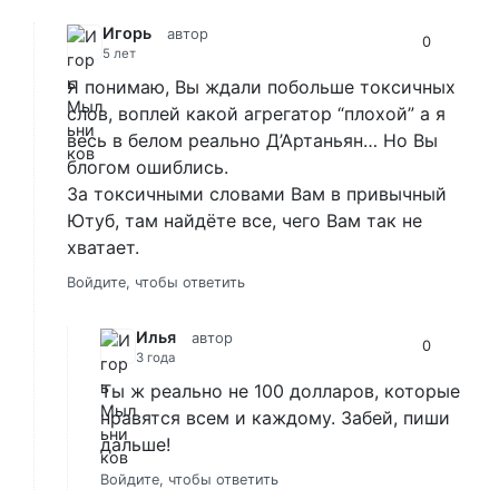
Игорь
автор
0
5 лет
Я понимаю, Вы ждали побольше токсичных
слов, воплей какой агрегатор “плохой” а я
весь в белом реально Д’Артаньян… Но Вы
блогом ошиблись.
За токсичными словами Вам в привычный
Ютуб, там найдёте все, чего Вам так не
хватает.
Войдите, чтобы ответить
Илья
автор
0
3 года
Ты ж реально не 100 долларов, которые
нравятся всем и каждому. Забей, пиши
дальше!
Войдите, чтобы ответить