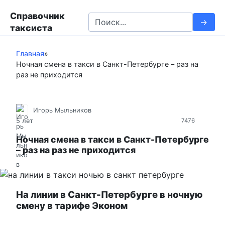
П
Справочник
е
S
таксиста
р
e
е
a
й
Главная
»
r
Ночная смена в такси в Санкт-Петербурге – раз на
т
c
раз не приходится
и
h
к
f
к
o
Игорь Мыльников
о
r
5 лет
7476
н
:
т
Ночная смена в такси в Санкт-Петербурге
– раз на раз не приходится
е
н
т
у
На линии в Санкт-Петербурге в ночную
смену в тарифе Эконом