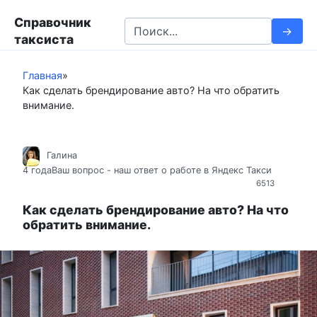
П
Справочник
е
S
таксиста
р
e
е
a
й
Главная
»
r
Как сделать брендирование авто? На что обратить
т
c
внимание.
и
h
к
f
к
o
Галина
о
r
4 года
Ваш вопрос - наш ответ о работе в Яндекс Такси
н
:
6513
т
Как сделать брендирование авто? На что
е
обратить внимание.
н
т
у