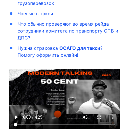
грузоперевозок
Чаевые в такси
Что обычно проверяют во время рейда
сотрудники комитета по транспорту СПБ и
ДПС?
Нужна страховка
ОСАГО для такси
?
Помогу оформить онлайн!