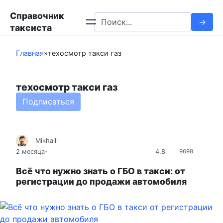
Перейти
Справочник
к
Search
таксиста
контенту
for:
Главная
»
техосмотр такси газ
техосмотр такси газ
Подписаться
Mikhaill
4.8
2 месяца
-
9698
Всё что нужно знать о ГБО в такси: от
регистрации до продажи автомобиля