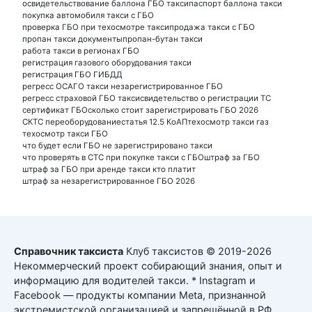
освидетельствование баллона ГБО такси
паспорт баллона такси
покупка автомобиля такси с ГБО
проверка ГБО при техосмотре такси
продажа такси с ГБО
пропан такси документы
пропан-бутан такси
работа такси в регионах ГБО
регистрация газового оборудования такси
регистрация ГБО ГИБДД
регресс ОСАГО такси незарегистрированное ГБО
регресс страховой ГБО такси
свидетельство о регистрации ТС
сертификат ГБО
сколько стоит зарегистрировать ГБО 2026
СКТС переоборудование
статья 12.5 КоАП
техосмотр такси газ
техосмотр такси ГБО
что будет если ГБО не зарегистрировано такси
что проверять в СТС при покупке такси с ГБО
штраф за ГБО
штраф за ГБО при аренде такси кто платит
штраф за незарегистрированное ГБО 2026
Справочник таксиста
Клуб таксистов © 2019-2026
Некоммерческий проект собирающий знания, опыт и
информацию для водителей такси. * Instagram и
Facebook — продукты компании Meta, признанной
экстремистской организацией и запрещённой в РФ