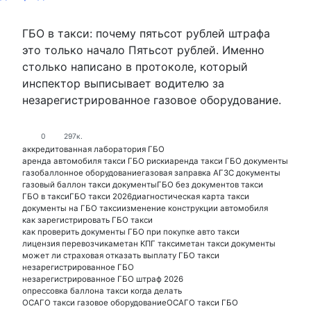
ГБО в такси: почему пятьсот рублей штрафа
это только начало Пятьсот рублей. Именно
столько написано в протоколе, который
инспектор выписывает водителю за
незарегистрированное газовое оборудование.
0
297к.
аккредитованная лаборатория ГБО
аренда автомобиля такси ГБО риски
аренда такси ГБО документы
газобаллонное оборудование
газовая заправка АГЗС документы
газовый баллон такси документы
ГБО без документов такси
ГБО в такси
ГБО такси 2026
диагностическая карта такси
документы на ГБО такси
изменение конструкции автомобиля
как зарегистрировать ГБО такси
как проверить документы ГБО при покупке авто такси
лицензия перевозчика
метан КПГ такси
метан такси документы
может ли страховая отказать выплату ГБО такси
незарегистрированное ГБО
незарегистрированное ГБО штраф 2026
опрессовка баллона такси когда делать
ОСАГО такси газовое оборудование
ОСАГО такси ГБО