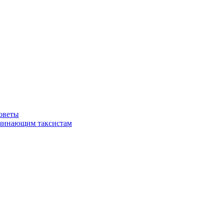
советы
ачинающим таксистам