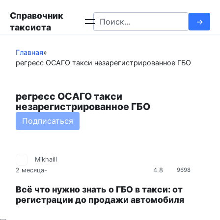
Перейти
Справочник
к
Search
таксиста
контенту
for:
Главная
»
регресс ОСАГО такси незарегистрированное ГБО
регресс ОСАГО такси
незарегистрированное ГБО
Подписаться
Mikhaill
4.8
2 месяца
-
9698
Всё что нужно знать о ГБО в такси: от
регистрации до продажи автомобиля