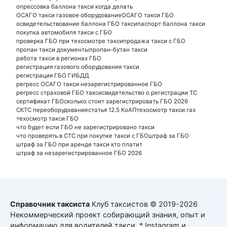
опрессовка баллона такси когда делать
ОСАГО такси газовое оборудование
ОСАГО такси ГБО
освидетельствование баллона ГБО такси
паспорт баллона такси
покупка автомобиля такси с ГБО
проверка ГБО при техосмотре такси
продажа такси с ГБО
пропан такси документы
пропан-бутан такси
работа такси в регионах ГБО
регистрация газового оборудования такси
регистрация ГБО ГИБДД
регресс ОСАГО такси незарегистрированное ГБО
регресс страховой ГБО такси
свидетельство о регистрации ТС
сертификат ГБО
сколько стоит зарегистрировать ГБО 2026
СКТС переоборудование
статья 12.5 КоАП
техосмотр такси газ
техосмотр такси ГБО
что будет если ГБО не зарегистрировано такси
что проверять в СТС при покупке такси с ГБО
штраф за ГБО
штраф за ГБО при аренде такси кто платит
штраф за незарегистрированное ГБО 2026
Справочник таксиста
Клуб таксистов © 2019-2026
Некоммерческий проект собирающий знания, опыт и
информацию для водителей такси. * Instagram и