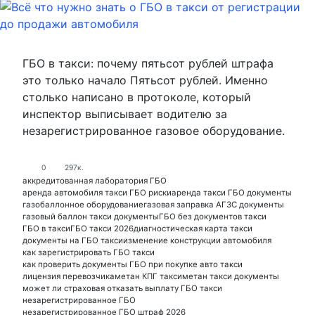
ГБО в такси: почему пятьсот рублей штрафа
это только начало Пятьсот рублей. Именно
столько написано в протоколе, который
инспектор выписывает водителю за
незарегистрированное газовое оборудование.
0
297к.
аккредитованная лаборатория ГБО
аренда автомобиля такси ГБО риски
аренда такси ГБО документы
газобаллонное оборудование
газовая заправка АГЗС документы
газовый баллон такси документы
ГБО без документов такси
ГБО в такси
ГБО такси 2026
диагностическая карта такси
документы на ГБО такси
изменение конструкции автомобиля
как зарегистрировать ГБО такси
как проверить документы ГБО при покупке авто такси
лицензия перевозчика
метан КПГ такси
метан такси документы
может ли страховая отказать выплату ГБО такси
незарегистрированное ГБО
незарегистрированное ГБО штраф 2026