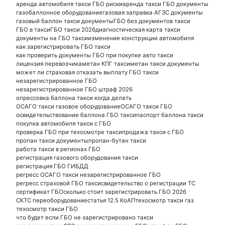
аренда автомобиля такси ГБО риски
аренда такси ГБО документы
газобаллонное оборудование
газовая заправка АГЗС документы
газовый баллон такси документы
ГБО без документов такси
ГБО в такси
ГБО такси 2026
диагностическая карта такси
документы на ГБО такси
изменение конструкции автомобиля
как зарегистрировать ГБО такси
как проверить документы ГБО при покупке авто такси
лицензия перевозчика
метан КПГ такси
метан такси документы
может ли страховая отказать выплату ГБО такси
незарегистрированное ГБО
незарегистрированное ГБО штраф 2026
опрессовка баллона такси когда делать
ОСАГО такси газовое оборудование
ОСАГО такси ГБО
освидетельствование баллона ГБО такси
паспорт баллона такси
покупка автомобиля такси с ГБО
проверка ГБО при техосмотре такси
продажа такси с ГБО
пропан такси документы
пропан-бутан такси
работа такси в регионах ГБО
регистрация газового оборудования такси
регистрация ГБО ГИБДД
регресс ОСАГО такси незарегистрированное ГБО
регресс страховой ГБО такси
свидетельство о регистрации ТС
сертификат ГБО
сколько стоит зарегистрировать ГБО 2026
СКТС переоборудование
статья 12.5 КоАП
техосмотр такси газ
техосмотр такси ГБО
что будет если ГБО не зарегистрировано такси