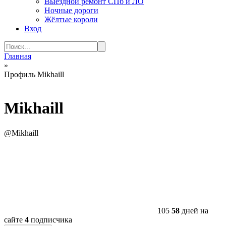
Выездной ремонт СПб и ЛО
Ночные дороги
Жёлтые короли
Вход
Search
for:
Главная
»
Профиль Mikhaill
Mikhaill
@Mikhaill
105
58
дней на
сайте
4
подписчика