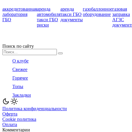
аккредитованная
аренда
аренда
газобаллонное
газовая
лаборатория
автомобиля
такси ГБО
оборудование
заправка
ГБО
такси ГБО
документы
АГЗС
риски
докумен
Поиск по сайту
Search
for:
О клубе
Свежее
Горячее
Топы
Закладки
Политика конфиденциальности
Оферта
Cookie политика
Оплата
Комментарии