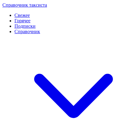
Перейти
Справочник таксиста
к
Свежее
контенту
Горячее
Подписки
Справочник