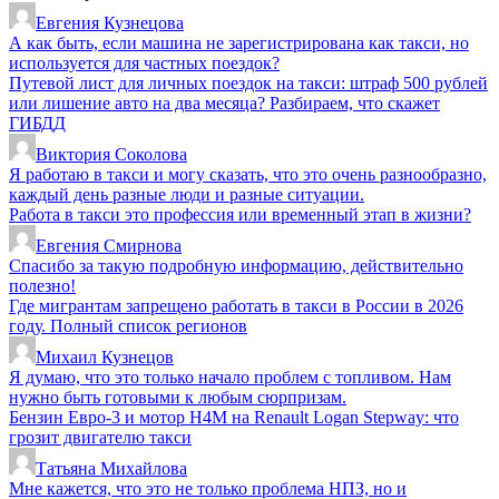
Евгения Кузнецова
А как быть, если машина не зарегистрирована как такси, но
используется для частных поездок?
Путевой лист для личных поездок на такси: штраф 500 рублей
или лишение авто на два месяца? Разбираем, что скажет
ГИБДД
Виктория Соколова
Я работаю в такси и могу сказать, что это очень разнообразно,
каждый день разные люди и разные ситуации.
Работа в такси это профессия или временный этап в жизни?
Евгения Смирнова
Спасибо за такую подробную информацию, действительно
полезно!
Где мигрантам запрещено работать в такси в России в 2026
году. Полный список регионов
Михаил Кузнецов
Я думаю, что это только начало проблем с топливом. Нам
нужно быть готовыми к любым сюрпризам.
Бензин Евро-3 и мотор H4M на Renault Logan Stepway: что
грозит двигателю такси
Татьяна Михайлова
Мне кажется, что это не только проблема НПЗ, но и