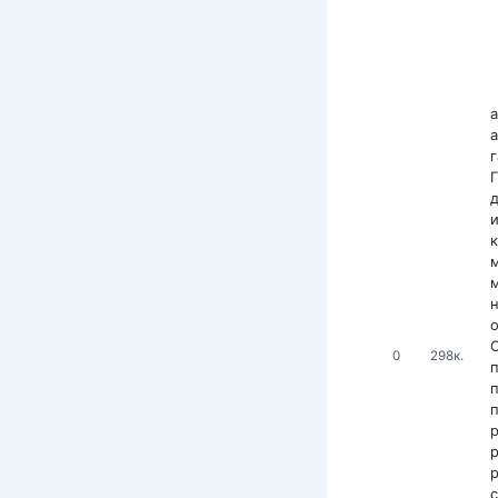
д
0
298к.