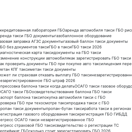
аккредитованная лаборатория ГБО
аренда автомобиля такси ГБО рис
аренда такси ГБО документы
газобаллонное оборудование
газовая заправка АГЗС документы
газовый баллон такси документы
ГБО без документов такси
ГБО в такси
ГБО такси 2026
иагностическая карта такси
документы на ГБО такси
изменение конструкции автомобиля
как зарегистрировать ГБО такси
как проверить документы ГБО при покупке авто такси
лицензия пере
метан КПГ такси
метан такси документы
может ли страховая отказать выплату ГБО такси
незарегистрированн
незарегистрированное ГБО штраф 2026
опрессовка баллона такси когда делать
ОСАГО такси газовое оборуд
ОСАГО такси ГБО
освидетельствование баллона ГБО такси
паспорт баллона такси
покупка автомобиля такси с ГБО
проверка ГБО при техосмотре такси
продажа такси с ГБО
пропан такси документы
пропан-бутан такси
работа такси в регионах
регистрация газового оборудования такси
регистрация ГБО ГИБДД
регресс ОСАГО такси незарегистрированное ГБО
регресс страховой ГБО такси
свидетельство о регистрации ТС
сертификат ГБО
сколько стоит зарегистрировать ГБО 2026