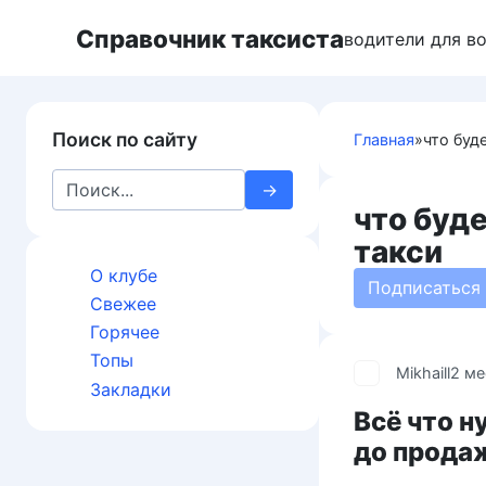
Перейти
Справочник таксиста
к
водители для в
контенту
Поиск по сайту
Главная
»
что буд
Search
for:
что буд
такси
О клубе
Подписаться
Свежее
Горячее
Топы
Mikhaill
2 ме
Закладки
Всё что н
до прода