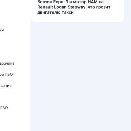
Бензин Евро-3 и мотор H4M на
Renault Logan Stepway: что грозит
двигателю такси
ки
возчика
ое ГБО
ование
 ГБО