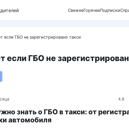
одителей
Свежее
Горячее
Подписки
Спр
ет если ГБО не зарегистрировано такси
ет если ГБО не зарегистрирова
4.8
сяца
ужно знать о ГБО в такси: от регист
жи автомобиля