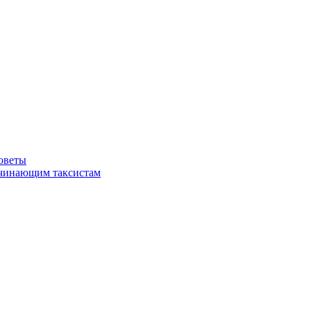
советы
ачинающим таксистам