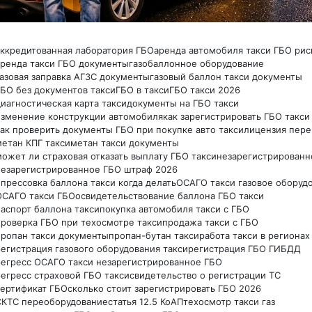
аккредитованная лаборатория ГБО
аренда автомобиля такси ГБО рис
аренда такси ГБО документы
газобаллонное оборудование
газовая заправка АГЗС документы
газовый баллон такси документы
ГБО без документов такси
ГБО в такси
ГБО такси 2026
иагностическая карта такси
документы на ГБО такси
изменение конструкции автомобиля
как зарегистрировать ГБО такси
как проверить документы ГБО при покупке авто такси
лицензия пере
метан КПГ такси
метан такси документы
может ли страховая отказать выплату ГБО такси
незарегистрированн
незарегистрированное ГБО штраф 2026
опрессовка баллона такси когда делать
ОСАГО такси газовое оборуд
ОСАГО такси ГБО
освидетельствование баллона ГБО такси
паспорт баллона такси
покупка автомобиля такси с ГБО
проверка ГБО при техосмотре такси
продажа такси с ГБО
пропан такси документы
пропан-бутан такси
работа такси в регионах
регистрация газового оборудования такси
регистрация ГБО ГИБДД
регресс ОСАГО такси незарегистрированное ГБО
регресс страховой ГБО такси
свидетельство о регистрации ТС
сертификат ГБО
сколько стоит зарегистрировать ГБО 2026
СКТС переоборудование
статья 12.5 КоАП
техосмотр такси газ