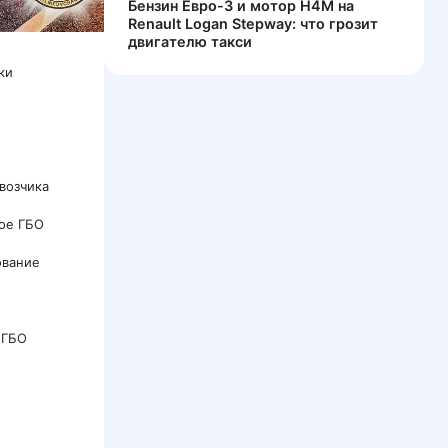
Бензин Евро-3 и мотор H4M на
Renault Logan Stepway: что грозит
двигателю такси
ки
возчика
ое ГБО
ование
 ГБО