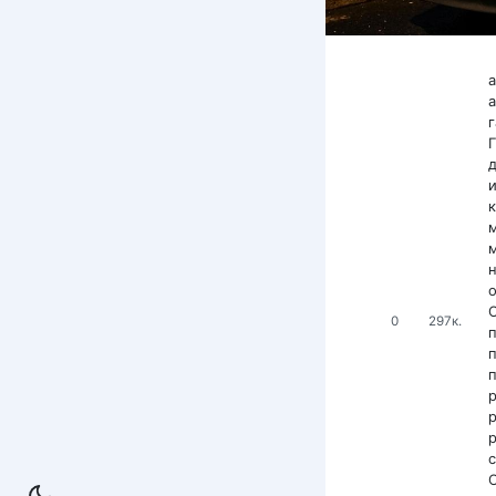
д
0
297к.