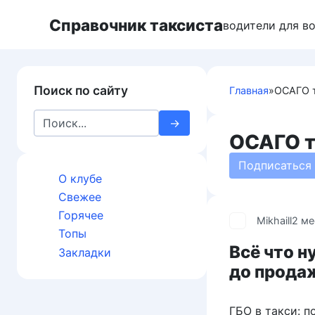
Перейти
Справочник таксиста
к
водители для в
контенту
Поиск по сайту
Главная
»
ОСАГО т
Search
for:
ОСАГО т
Подписаться
О клубе
Свежее
Горячее
Mikhaill
2 ме
Топы
Всё что н
Закладки
до прода
ГБО в такси: п