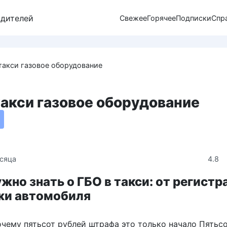
одителей
Свежее
Горячее
Подписки
Спр
акси газовое оборудование
акси газовое оборудование
4.8
сяца
ужно знать о ГБО в такси: от регист
жи автомобиля
очему пятьсот рублей штрафа это только начало Пятьс