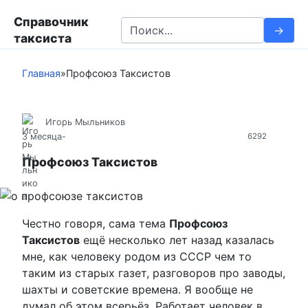
П
Справочник
е
S
таксиста
р
e
е
a
й
Главная
»
Профсоюз Таксистов
r
т
c
и
h
к
Игорь Мыльников
f
3 месяца
-
6292
к
o
о
r
Профсоюз Таксистов
н
:
т
е
н
Честно говоря, сама тема
Профсоюз
т
Таксистов
ещё несколько лет назад казалась
у
мне, как человеку родом из СССР чем то
таким из старых газет, разговоров про заводы,
шахты и советские времена. Я вообще не
думал об этом всерьёз. Работает человек в