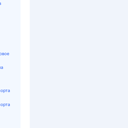
в
овое
ла
порта
порта