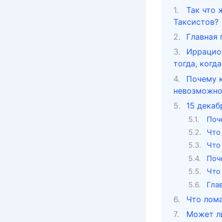
Так что
Таксистов?
Главная 
Иррацио
тогда, когд
Почему к
невозможно
15 декаб
Поч
Что 
Что
Поч
Что
Гла
Что лома
Может л