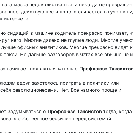
я эта масса недовольства почти никогда не превращае
ованное, действующее и просто сливается в гудок в ви
в интернете.
но сидящий в машине водитель прекрасно понимает, ч
круг него. Многие далеко не глупые люди. Многие умею
и лучше офисных аналитиков. Многие прекрасно видят к
 такси. Но дальше разговоров в чатах всё обычно не и
раз начинает появляться мысль о
Профсоюзе Таксисто
 людям вдруг захотелось поиграть в политику или
 себя революционерами. Нет. Всё намного проще и
ает задумываться о
Профсоюзе Таксистов
тогда, когда
твовать собственное бессилие перед системой.
маешь, что один ты ничего изменить не можешь.