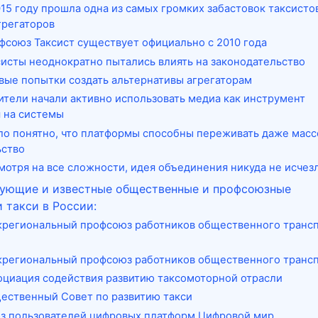
015 году прошла одна из самых громких забастовок таксисто
грегаторов
фсоюз Таксист существует официально с 2010 года
систы неоднократно пытались влиять на законодательство
вые попытки создать альтернативы агрегаторам
ители начали активно использовать медиа как инструмент
 на системы
ло понятно, что платформы способны переживать даже масс
ьство
мотря на все сложности, идея объединения никуда не исчез
ующие и известные общественные и профсоюзные
 такси в России:
региональный профсоюз работников общественного транс
региональный профсоюз работников общественного транс
оциация содействия развитию таксомоторной отрасли
ественный Совет по развитию такси
з пользователей цифровых платформ Цифровой мир