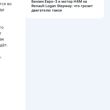
Бензин Евро-3 и мотор H4M на
тся во
Renault Logan Stepway: что грозит
де
двигателю такси
то
т
ак
дёт.
в
.