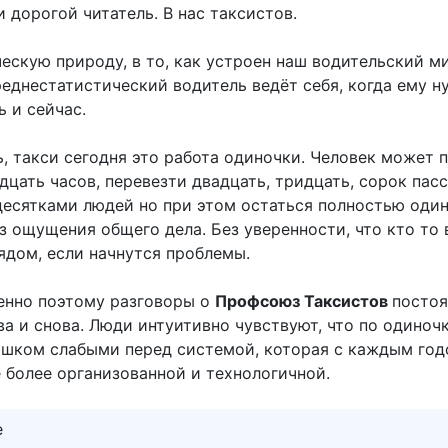
ми дорогой читатель. В нас таксистов.
ескую природу, в то, как устроен наш водительский ми
реднестатистический водитель ведёт себя, когда ему н
 и сейчас.
, такси сегодня это работа одиночки. Человек может 
дцать часов, перевезти двадцать, тридцать, сорок пас
десятками людей но при этом остаться полностью один
з ощущения общего дела. Без уверенности, что кто то
ядом, если начнутся проблемы.
енно поэтому разговоры о
Профсоюз Таксистов
постоя
а и снова. Люди интуитивно чувствуют, что по одиноч
ишком слабыми перед системой, которая с каждым го
 более организованной и технологичной.
е