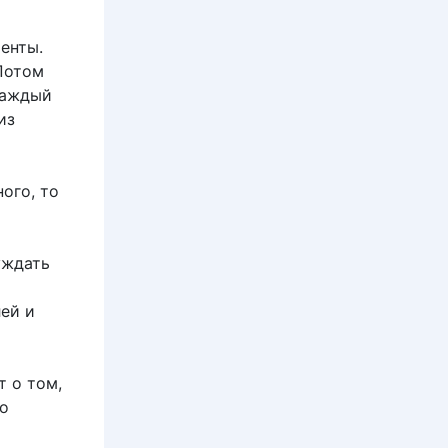
енты.
Потом
каждый
из
ного, то
уждать
ей и
т о том,
то