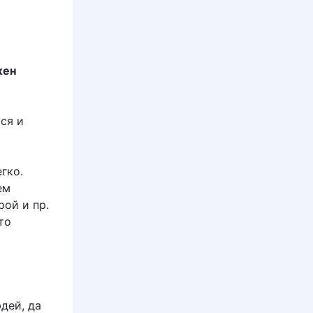
жен
ся и
гко.
ем
рой и пр.
то
дей, да