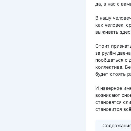
да, в нас с ва
В нашу человеч
как человек, с
выживать здесь
Стоит признать
за рулём двена
пообщаться с 
коллектива. Бе
будет стоять р
И наверное им
возникают снов
становятся сл
становится всё
Содержани