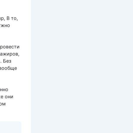
р, В то,
ужно
провести
сажиров,
. Без
 вообще
нно
ке они
дом