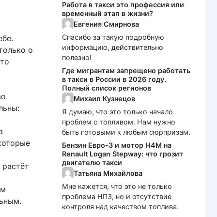
Работа в такси это профессия или
временный этап в жизни?
Евгения Смирнова
Спасибо за такую подробную
ебе.
информацию, действительно
только о
полезно!
что
Где мигрантам запрещено работать
в такси в России в 2026 году.
Полный список регионов
во
Михаил Кузнецов
льны:
Я думаю, что это только начало
проблем с топливом. Нам нужно
а
быть готовыми к любым сюрпризам.
которые
Бензин Евро-3 и мотор H4M на
Renault Logan Stepway: что грозит
двигателю такси
 растёт
Татьяна Михайлова
а
Мне кажется, что это не только
ом
проблема НПЗ, но и отсутствие
ьным.
контроля над качеством топлива.