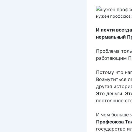
нужен профсоюз,
И почти всегд
нормальный П
Проблема толь
работающим Пр
Потому что нап
Возмутиться л
другая история
Это деньги. Эт
постоянное ст
И чем больше 
Профсоюза Та
государство и