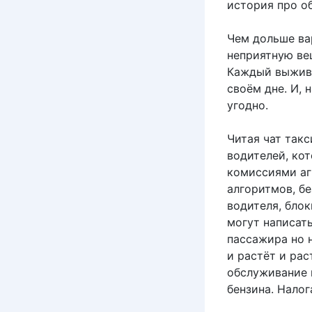
история про о
Чем дольше ва
неприятную вещ
Каждый выжива
своём дне. И, 
угодно.
Читая чат такс
водителей, ко
комиссиями аг
алгоритмов, б
водителя, бло
могут написат
пассажира но 
и растёт и рас
обслуживание 
бензина. Нало