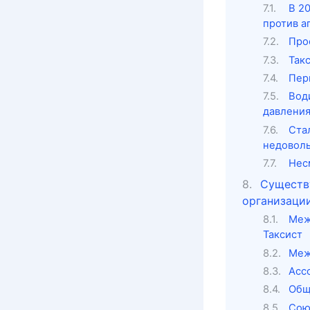
В 2
против а
Про
Так
Пер
Вод
давления
Ста
недовол
Нес
Существ
организации
Меж
Таксист
Меж
Асс
Общ
Сою