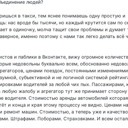
бъединение людей?
ришься в такси, тем яснее понимаешь одну простую и
ь: нас вроде бы тысячи, но каждый крутится сам по с
ет в одиночку, молча тащит свои проблемы и думает 
наверное, именно поэтому с нами так легко делать всё 
истов и паблики в Вконтакте, вижу огромное количест
торые недовольны буквально всем, обоснованно недово
регаторов, ценами поездок, постоянными изменениями
езумной, субъективной и не логичной системой рейтинг
кировками водителей за любой чих пых. Пассажирами, 
ь любую жалобу и агрегатор тут же принимает сторону
не водителя. Стоимостью аренды автомобилей которая
тёт и конца и края этому процессу не видно. Ценами н
и ремонт машин. Стоимостью, а теперь уже и качеств
гами. Штрафами. Поборами. Страховками. И всем остал