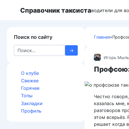
П
Справочник таксиста
е
водители для в
р
е
й
Поиск по сайту
Главная
»
Профсо
т
и
S
к
e
Игорь Мыль
к
a
о
Профсоюз
r
н
О клубе
c
т
Свежее
h
е
Горячее
f
н
Топы
Честно говоря
o
т
Закладки
казалась мне, 
r
у
разговоров пр
:
Профиль
этом всерьёз. 
решает когда в