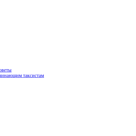
советы
ачинающим таксистам