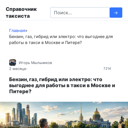
П
Справочник
е
S
таксиста
р
e
е
a
й
Главная
»
r
Бензин, газ, гибрид или электро: что выгоднее для
т
c
работы в такси в Москве и Питере?
и
h
к
f
к
o
Игорь Мыльников
о
r
2 месяца
-
7214
н
:
т
Бензин, газ, гибрид или электро: что
выгоднее для работы в такси в Москве и
е
Питере?
н
т
у