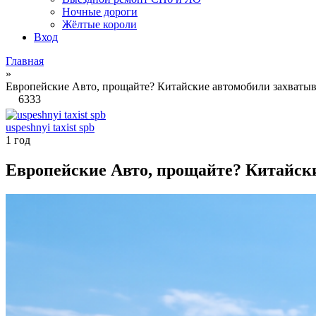
Ночные дороги
Жёлтые короли
Вход
Главная
»
Европейские Авто, прощайте? Китайские автомобили захваты
6333
uspeshnyi taxist spb
1 год
Европейские Авто, прощайте? Китайск