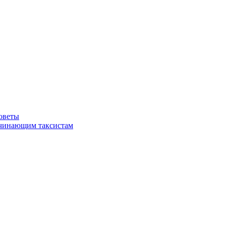
советы
ачинающим таксистам