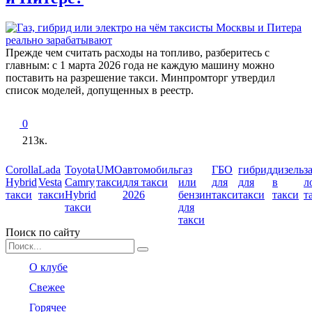
Прежде чем считать расходы на топливо, разберитесь с
главным: с 1 марта 2026 года не каждую машину можно
поставить на разрешение такси. Минпромторг утвердил
список моделей, допущенных в реестр.
0
213к.
Corolla
Lada
Toyota
UMO
автомобиль
газ
ГБО
гибрид
дизель
з
Hybrid
Vesta
Camry
такси
для такси
или
для
для
в
л
такси
такси
Hybrid
2026
бензин
такси
такси
такси
т
такси
для
такси
Поиск по сайту
Search
for:
О клубе
Свежее
Горячее