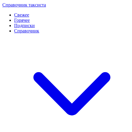
Перейти
Справочник таксиста
к
Свежее
контенту
Горячее
Подписки
Справочник