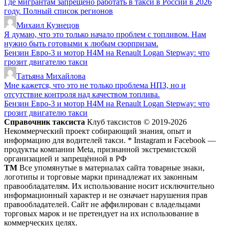
Где мигрантам запрещено работать в такси в России в 2026
году. Полный список регионов
Михаил Кузнецов
Я думаю, что это только начало проблем с топливом. Нам
нужно быть готовыми к любым сюрпризам.
Бензин Евро-3 и мотор H4M на Renault Logan Stepway: что
грозит двигателю такси
Татьяна Михайлова
Мне кажется, что это не только проблема НПЗ, но и
отсутствие контроля над качеством топлива.
Бензин Евро-3 и мотор H4M на Renault Logan Stepway: что
грозит двигателю такси
Справочник таксиста
Клуб таксистов © 2019-2026
Некоммерческий проект собирающий знания, опыт и
информацию для водителей такси. * Instagram и Facebook —
продукты компании Meta, признанной экстремистской
организацией и запрещённой в РФ
ТМ
Все упомянутые в материалах сайта товарные знаки,
логотипы и торговые марки принадлежат их законным
правообладателям. Их использование носит исключительно
информационный характер и не означает нарушения прав
правообладателей. Сайт не аффилирован с владельцами
торговых марок и не претендует на их использование в
коммерческих целях.