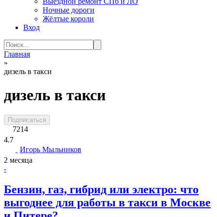
Выездной ремонт СПб и ЛО
Ночные дороги
Жёлтые короли
Вход
Search
for:
Главная
»
дизель в такси
дизель в такси
Подписаться
7214
4.7
Игорь Мыльников
2 месяца
-
Бензин, газ, гибрид или электро: что
выгоднее для работы в такси в Москве
и Питере?