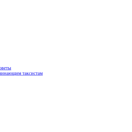
советы
ачинающим таксистам