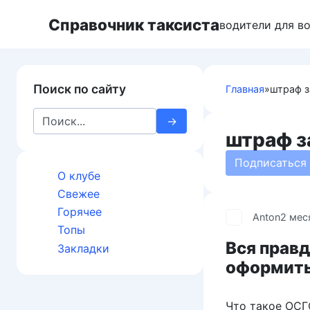
Перейти
Справочник таксиста
к
водители для в
контенту
Поиск по сайту
Главная
»
штраф з
Search
for:
штраф з
Подписаться
О клубе
Свежее
Горячее
Anton
2 мес
Топы
Вся правд
Закладки
оформить
Что такое ОСГ