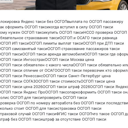
блокировка Яндекс такси без ОСГОП
выплата по ОСГОП пассажиру
как оформить ОСГОП такси
когда вступил в силу ОСГОП такси
кому нужен ОСГОП такси
купить ОСГОП такси
НССО проверка ОСГОП
обязательное страхование такси
ОСГОП и ОСАГО такси разница
ОСГОП ИП такси
ОСГОП лимиты выплат такси
ОСГОП при ДТП такси
ОСГОП самозанятый такси
ОСГОП страхование пассажиров такси
ОСГОП такси
ОСГОП такси аренда автомобиля
ОСГОП такси где офор
ОСГОП такси Ингосстрах
ОСГОП такси Москва цена
ОСГОП такси обязателен с какого числа
ОСГОП такси обязательно ил
ОСГОП такси отличие от ОСАГО
ОСГОП такси перевозчик кто оформл
ОСГОП такси Ренессанс
ОСГОП такси Санкт-Петербург цена
ОСГОП такси СОГАЗ
ОСГОП такси стоимость
ОСГОП такси цена
ОСГОП такси цена 2026
ОСГОП такси штраф 2026
ОСГОП такси Яндек
ОСГОП такси Яндекс Про
ОСГОП таксопарк
оформить ОСГОП такси он
полис ОСГОП для такси
проверить ОСГОП такси
проверка ОСГОП по номеру авто
работа без ОСГОП такси последстви
сколько стоит ОСГОП для такси
страховка ОСГОП такси
страховой случай ОСГОП такси
ФГИС такси ОСГОП
что такое ОСГОП д
штраф без ОСГОП такси
штраф за отсутствие ОСГОП такси