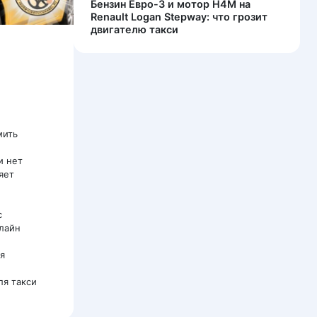
Бензин Евро-3 и мотор H4M на
Renault Logan Stepway: что грозит
двигателю такси
мить
и нет
яет
с
лайн
я
ля такси