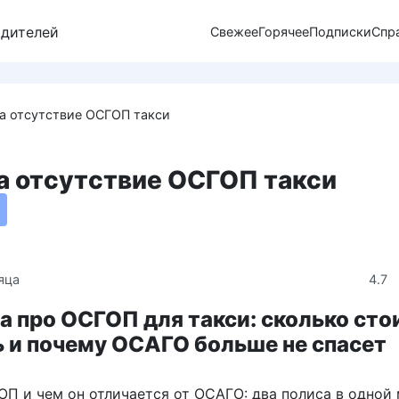
одителей
Свежее
Горячее
Подписки
Спр
а отсутствие ОСГОП такси
а отсутствие ОСГОП такси
4.7
яца
а про ОСГОП для такси: сколько стои
 и почему ОСАГО больше не спасет
ОП и чем он отличается от ОСАГО: два полиса в одной