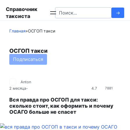
Перейти
Справочник
к
Search
таксиста
контенту
for:
Главная
»
ОСГОП такси
ОСГОП такси
Подписаться
Anton
4.7
2 месяца
-
7881
Вся правда про ОСГОП для такси:
сколько стоит, как оформить и почему
ОСАГО больше не спасет