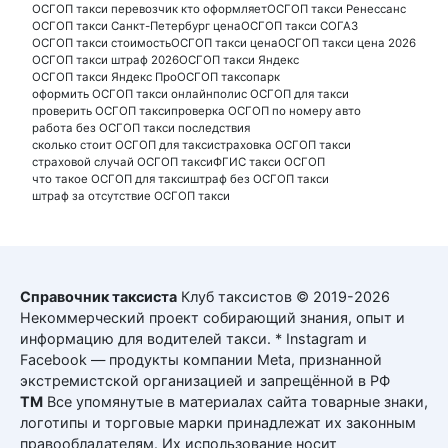
ОСГОП такси перевозчик кто оформляет
ОСГОП такси Ренессанс
ОСГОП такси Санкт-Петербург цена
ОСГОП такси СОГАЗ
ОСГОП такси стоимость
ОСГОП такси цена
ОСГОП такси цена 2026
ОСГОП такси штраф 2026
ОСГОП такси Яндекс
ОСГОП такси Яндекс Про
ОСГОП таксопарк
оформить ОСГОП такси онлайн
полис ОСГОП для такси
проверить ОСГОП такси
проверка ОСГОП по номеру авто
работа без ОСГОП такси последствия
сколько стоит ОСГОП для такси
страховка ОСГОП такси
страховой случай ОСГОП такси
ФГИС такси ОСГОП
что такое ОСГОП для такси
штраф без ОСГОП такси
штраф за отсутствие ОСГОП такси
Справочник таксиста
Клуб таксистов © 2019-2026
Некоммерческий проект собирающий знания, опыт и
информацию для водителей такси. * Instagram и
Facebook — продукты компании Meta, признанной
экстремистской организацией и запрещённой в РФ
ТМ
Все упомянутые в материалах сайта товарные знаки,
логотипы и торговые марки принадлежат их законным
правообладателям. Их использование носит