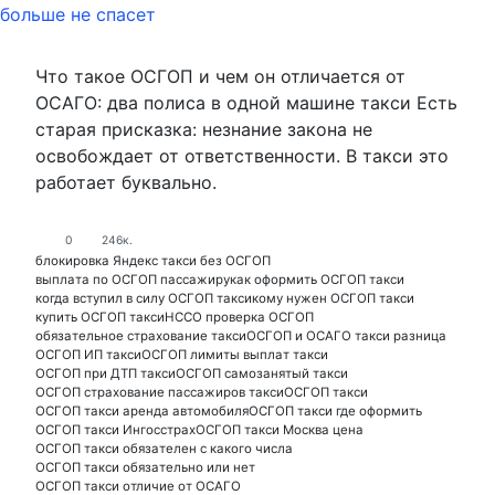
Что такое ОСГОП и чем он отличается от
ОСАГО: два полиса в одной машине такси Есть
старая присказка: незнание закона не
освобождает от ответственности. В такси это
работает буквально.
0
246к.
блокировка Яндекс такси без ОСГОП
выплата по ОСГОП пассажиру
как оформить ОСГОП такси
когда вступил в силу ОСГОП такси
кому нужен ОСГОП такси
купить ОСГОП такси
НССО проверка ОСГОП
обязательное страхование такси
ОСГОП и ОСАГО такси разница
ОСГОП ИП такси
ОСГОП лимиты выплат такси
ОСГОП при ДТП такси
ОСГОП самозанятый такси
ОСГОП страхование пассажиров такси
ОСГОП такси
ОСГОП такси аренда автомобиля
ОСГОП такси где оформить
ОСГОП такси Ингосстрах
ОСГОП такси Москва цена
ОСГОП такси обязателен с какого числа
ОСГОП такси обязательно или нет
ОСГОП такси отличие от ОСАГО