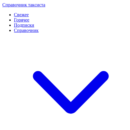
Перейти
Справочник таксиста
к
Свежее
контенту
Горячее
Подписки
Справочник