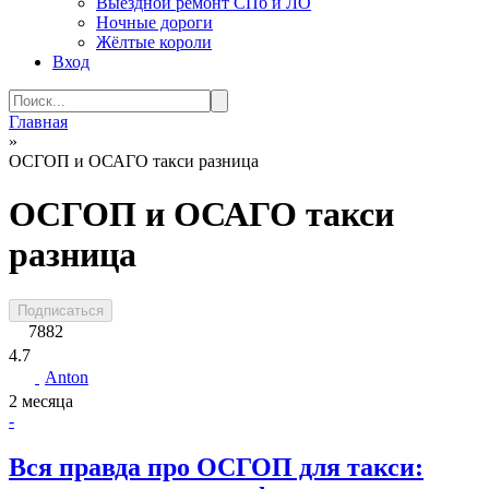
Выездной ремонт СПб и ЛО
Ночные дороги
Жёлтые короли
Вход
Search
for:
Главная
»
ОСГОП и ОСАГО такси разница
ОСГОП и ОСАГО такси
разница
Подписаться
7882
4.7
Anton
2 месяца
-
Вся правда про ОСГОП для такси: