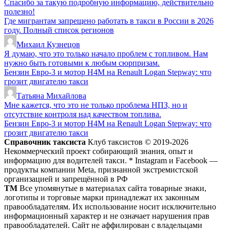
Спасибо за такую подробную информацию, действительно
полезно!
Где мигрантам запрещено работать в такси в России в 2026
году. Полный список регионов
Михаил Кузнецов
Я думаю, что это только начало проблем с топливом. Нам
нужно быть готовыми к любым сюрпризам.
Бензин Евро-3 и мотор H4M на Renault Logan Stepway: что
грозит двигателю такси
Татьяна Михайлова
Мне кажется, что это не только проблема НПЗ, но и
отсутствие контроля над качеством топлива.
Бензин Евро-3 и мотор H4M на Renault Logan Stepway: что
грозит двигателю такси
Справочник таксиста
Клуб таксистов © 2019-2026
Некоммерческий проект собирающий знания, опыт и
информацию для водителей такси. * Instagram и Facebook —
продукты компании Meta, признанной экстремистской
организацией и запрещённой в РФ
ТМ
Все упомянутые в материалах сайта товарные знаки,
логотипы и торговые марки принадлежат их законным
правообладателям. Их использование носит исключительно
информационный характер и не означает нарушения прав
правообладателей. Сайт не аффилирован с владельцами