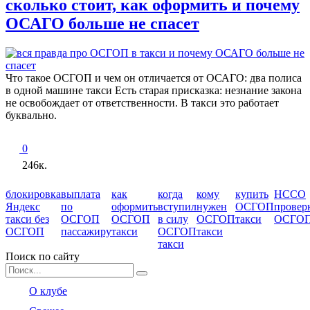
сколько стоит, как оформить и почему
ОСАГО больше не спасет
Что такое ОСГОП и чем он отличается от ОСАГО: два полиса
в одной машине такси Есть старая присказка: незнание закона
не освобождает от ответственности. В такси это работает
буквально.
0
246к.
блокировка
выплата
как
когда
кому
купить
НССО
Яндекс
по
оформить
вступил
нужен
ОСГОП
провер
такси без
ОСГОП
ОСГОП
в силу
ОСГОП
такси
ОСГО
ОСГОП
пассажиру
такси
ОСГОП
такси
такси
Поиск по сайту
Search
for:
О клубе