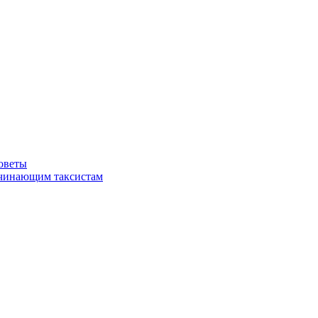
советы
ачинающим таксистам