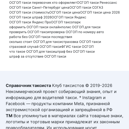
ОСГОП такси перевозчик кто оформляет
ОСГОП такси Ренессанс
ОСГОП такси Санкт-Петербург цена
ОСГОП такси СОГАЗ
ОСГОП такси стоимость
ОСГОП такси цена
ОСГОП такси цена 2026
ОСГОП такси штраф 2026
ОСГОП такси Яндекс
ОСГОП такси Яндекс Про
ОСГОП таксопарк
оформить ОСГОП такси онлайн
полис ОСГОП для такси
проверить ОСГОП такси
проверка ОСГОП по номеру авто
работа без ОСГОП такси последствия
сколько стоит ОСГОП для такси
страховка ОСГОП такси
страховой случай ОСГОП такси
ФГИС такси ОСГОП
что такое ОСГОП для такси
штраф без ОСГОП такси
штраф за отсутствие ОСГОП такси
Справочник таксиста
Клуб таксистов © 2019-2026
Некоммерческий проект собирающий знания, опыт и
информацию для водителей такси. * Instagram и
Facebook — продукты компании Meta, признанной
экстремистской организацией и запрещённой в РФ
ТМ
Все упомянутые в материалах сайта товарные знаки,
логотипы и торговые марки принадлежат их законным
правообладателям. Их использование носит