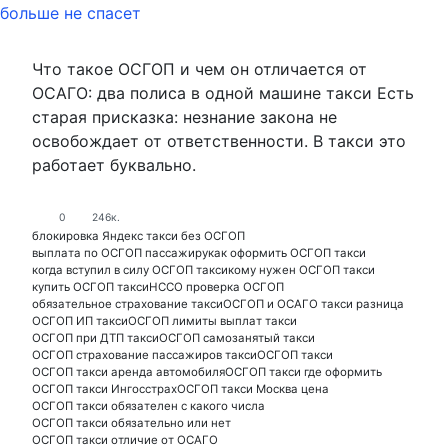
Что такое ОСГОП и чем он отличается от
ОСАГО: два полиса в одной машине такси Есть
старая присказка: незнание закона не
освобождает от ответственности. В такси это
работает буквально.
0
246к.
блокировка Яндекс такси без ОСГОП
выплата по ОСГОП пассажиру
как оформить ОСГОП такси
когда вступил в силу ОСГОП такси
кому нужен ОСГОП такси
купить ОСГОП такси
НССО проверка ОСГОП
обязательное страхование такси
ОСГОП и ОСАГО такси разница
ОСГОП ИП такси
ОСГОП лимиты выплат такси
ОСГОП при ДТП такси
ОСГОП самозанятый такси
ОСГОП страхование пассажиров такси
ОСГОП такси
ОСГОП такси аренда автомобиля
ОСГОП такси где оформить
ОСГОП такси Ингосстрах
ОСГОП такси Москва цена
ОСГОП такси обязателен с какого числа
ОСГОП такси обязательно или нет
ОСГОП такси отличие от ОСАГО