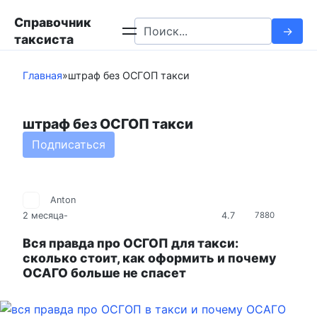
Перейти
Справочник
к
Search
таксиста
контенту
for:
Главная
»
штраф без ОСГОП такси
штраф без ОСГОП такси
Подписаться
Anton
4.7
2 месяца
-
7880
Вся правда про ОСГОП для такси:
сколько стоит, как оформить и почему
ОСАГО больше не спасет