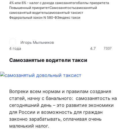
4% или 6% - налог с дохода самозанятого
баллы приоритета
Повышенный приоритет
Самозанятость
самозанятый
самозанятый водитель
самозанятый таксист
Федеральный закон N 580-ФЗ
яндекс такси
Игорь Мыльников
4.7
4 года
7337
Самозанятые водители такси
Вопреки всем нормам и правилам создания
статей, начну с банального: самозанятость на
сегодняшний день – это развитие экономики
для России и возможность для граждан
законно зарабатывать, оплачивая очень
маленький налог.