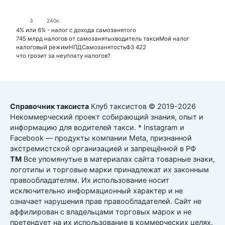
3
240к.
4% или 6% - налог с дохода самозанятого
745 млрд налогов от самозанятых
водитель такси
Мой налог
налоговый режим
НПД
Самозанятость
ФЗ 422
что грозит за неуплату налогов?
Справочник таксиста
Клуб таксистов © 2019-2026
Некоммерческий проект собирающий знания, опыт и
информацию для водителей такси. * Instagram и
Facebook — продукты компании Meta, признанной
экстремистской организацией и запрещённой в РФ
ТМ
Все упомянутые в материалах сайта товарные знаки,
логотипы и торговые марки принадлежат их законным
правообладателям. Их использование носит
исключительно информационный характер и не
означает нарушения прав правообладателей. Сайт не
аффилирован с владельцами торговых марок и не
претендует на их использование в коммерческих целях.