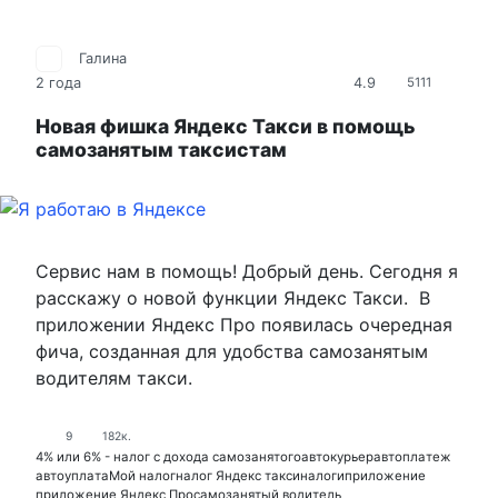
Галина
4.9
2 года
5111
Новая фишка Яндекс Такси в помощь
самозанятым таксистам
Сервис нам в помощь! Добрый день. Сегодня я
расскажу о новой функции Яндекс Такси. В
приложении Яндекс Про появилась очередная
фича, созданная для удобства самозанятым
водителям такси.
9
182к.
4% или 6% - налог с дохода самозанятого
автокурьер
автоплатеж
автоуплата
Мой налог
налог Яндекс такси
налоги
приложение
приложение Яндекс Про
самозанятый водитель