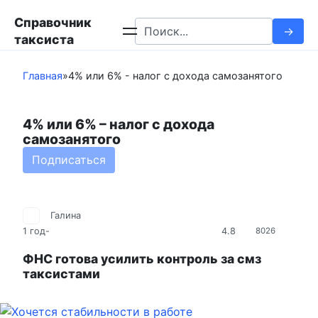
Перейти
Справочник
к
Search
таксиста
контенту
for:
Главная
»
4% или 6% - налог с дохода самозанятого
4% или 6% – налог с дохода
самозанятого
Подписаться
Галина
4.8
1 год
-
8026
ФНС готова усилить контроль за смз
таксистами