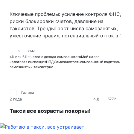
Ключевые проблемы: усиление контроля ФНС,
риски блокировки счетов, давление на
таксистов. Тренды: рост числа самозанятых,
ужесточение правил, потенциальный отток в “
0
224к.
4% или 6% - налог с дохода самозанятого
Мой налог
налоговая инспекция
НПД
Самозанятость
самозанятый водитель
самозанятый таксист
фнс
Галина
4.8
2 года
5772
Такси все возрасты покорны!