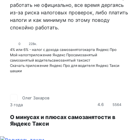
работать не официально, все время дергаясь
из-за риска налоговых проверок, либо платить
налоги и как минимум по этому поводу
спокойно работать.
0
228к.
4% или 6% - налог с дохода самозанятого
карта Яндекс Про
Мой налог
приложение Яндекс Про
самозанятый
самозанятый водитель
самозанятый таксист
Скачать приложение Яндекс Про для водителя Яндекс Такси
шашки
Олег Захаров
4.6
3 года
5564
О минусах и плюсах самозанятости в
Яндекс Такси