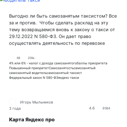
Выгодно ли быть самозанятым таксистом? Все
за и против. Чтобы сделать расклад на эту
тему возвращаемся вновь к закону о такси от
29.12.2022 N 580-ФЗ. Он дает право
осуществлять деятельность по перевозке
68
209к.
4% или 6% - налог с дохода самозанятого
баллы приоритета
Повышенный приоритет
Самозанятость
самозанятый
самозанятый водитель
самозанятый таксист
Федеральный закон N 580-ФЗ
яндекс такси
Игорь Мыльников
4.6
3 года
6184
Kарта Яндекс про