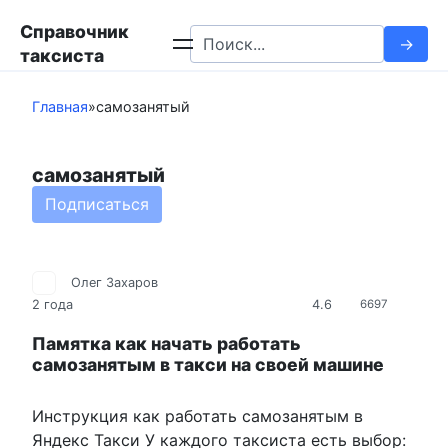
Перейти
Справочник
к
Search
таксиста
контенту
for:
Главная
»
самозанятый
самозанятый
Подписаться
Олег Захаров
4.6
2 года
6697
Памятка как начать работать
самозанятым в такси на своей машине
Инструкция как работать самозанятым в
Яндекс Такси У каждого таксиста есть выбор: