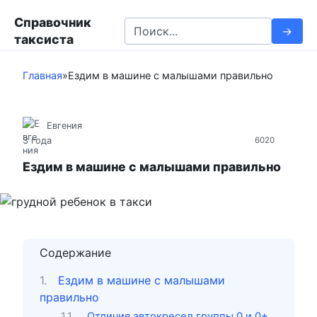
П
Справочник
е
S
таксиста
р
e
е
a
й
Главная
»
Ездим в машине с малышами правильно
r
т
c
и
h
к
Евгения
f
3 года
6020
к
o
о
r
Ездим в машине с малышами правильно
н
:
т
е
н
т
Содержание
у
Ездим в машине с малышами
правильно
Отличия автокресел группы 0 и 0+