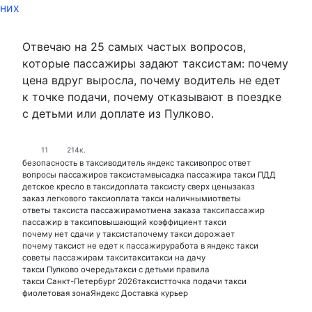
Отвечаю на 25 самых частых вопросов,
которые пассажиры задают таксистам: почему
цена вдруг выросла, почему водитель не едет
к точке подачи, почему отказывают в поездке
с детьми или доплате из Пулково.
11
214к.
безопасность в такси
водитель яндекс такси
вопрос ответ
вопросы пассажиров таксистам
высадка пассажира такси ПДД
детское кресло в такси
доплата таксисту сверх цены
заказ
заказ легкового такси
оплата такси наличными
ответы
ответы таксиста пассажирам
отмена заказа такси
пассажир
пассажир в такси
повышающий коэффициент такси
почему нет сдачи у таксиста
почему такси дорожает
почему таксист не едет к пассажиру
работа в яндекс такси
советы пассажирам такси
такси
такси на дачу
такси Пулково очередь
такси с детьми правила
такси Санкт-Петербург 2026
таксист
точка подачи такси
фиолетовая зона
Яндекс Доставка курьер