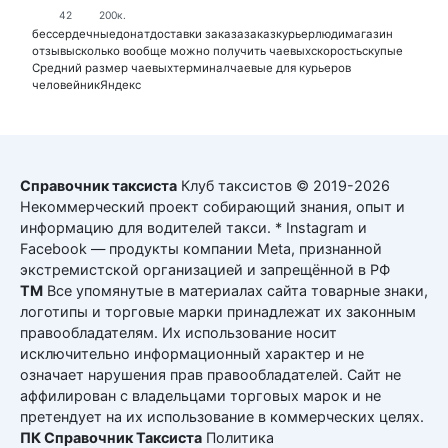
42
200к.
бессердечные
донат
доставки заказа
заказ
курьер
люди
магазин
отзывы
сколько вообще можно получить чаевых
скорость
скупые
Средний размер чаевых
терминал
чаевые для курьеров
человейник
Яндекс
Справочник таксиста
Клуб таксистов © 2019-2026
Некоммерческий проект собирающий знания, опыт и
информацию для водителей такси. * Instagram и
Facebook — продукты компании Meta, признанной
экстремистской организацией и запрещённой в РФ
ТМ
Все упомянутые в материалах сайта товарные знаки,
логотипы и торговые марки принадлежат их законным
правообладателям. Их использование носит
исключительно информационный характер и не
означает нарушения прав правообладателей. Сайт не
аффилирован с владельцами торговых марок и не
претендует на их использование в коммерческих целях.
ПК Справочник Таксиста
Политика