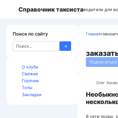
Перейти
Справочник таксиста
к
водители для в
контенту
Поиск по сайту
Главная
»
заказат
Search
for:
заказат
Подписаться
О клубе
Свежее
Горячее
Олег Захар
Топы
Необыкно
Закладки
нескольк
В сети полно 