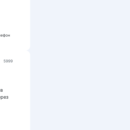
лефон
5999
 в
ерез