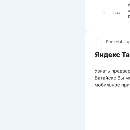
б
з
0
224к.
Rocket
4 го
Яндекс Та
Узнать предвар
Батайске Вы мо
мобильное при