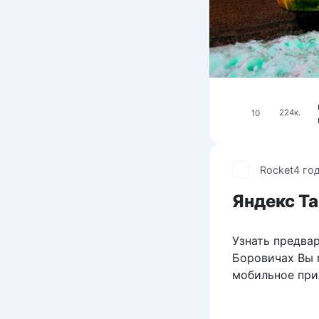
10
224к.
Rocket
4 го
Яндекс Та
Узнать предвар
Боровичах Вы м
мобильное при