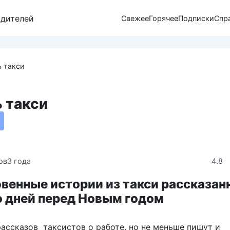
одителей
Свежее
Горячее
Подписки
Спр
ь такси
ь такси
4.8
ов
3 года
венные истории из такси рассказан
о дней перед Новым годом
рассказов таксистов о работе, но не меньше пишут и