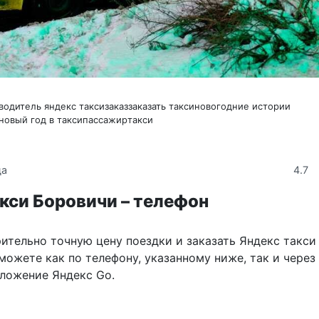
водитель яндекс такси
заказ
заказать такси
новогодние истории
новый год в такси
пассажир
такси
4.7
да
кси Боровичи – телефон
ительно точную цену поездки и заказать Яндекс такси
ожете как по телефону, указанному ниже, так и через
ложение Яндекс Go.