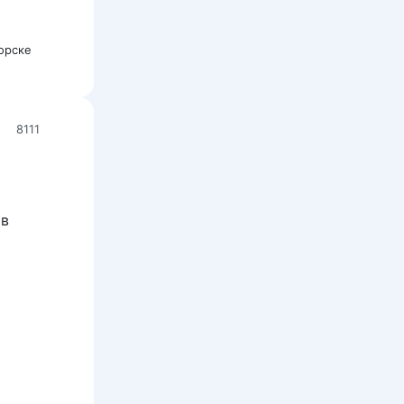
горске
8111
 в