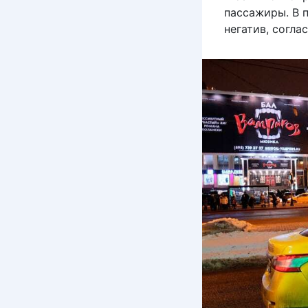
пассажиры. В п
негатив, согла