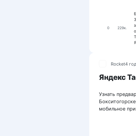
з
0
229к.
Rocket
4 го
Яндекс Та
Узнать предвар
Бокситогорске 
мобильное при