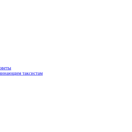
советы
ачинающим таксистам