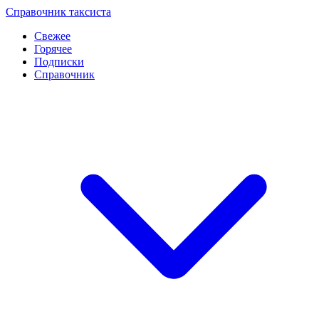
Перейти
Справочник таксиста
к
Свежее
контенту
Горячее
Подписки
Справочник