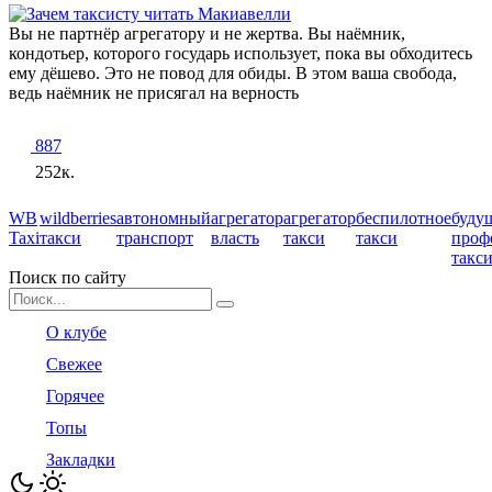
Вы не партнёр агрегатору и не жертва. Вы наёмник,
кондотьер, которого государь использует, пока вы обходитесь
ему дёшево. Это не повод для обиды. В этом ваша свобода,
ведь наёмник не присягал на верность
887
252к.
WB
wildberries
автономный
агрегатор
агрегатор
беспилотное
буду
Taxi
такси
транспорт
власть
такси
такси
проф
такс
Поиск по сайту
Search
for:
О клубе
Свежее
Горячее
Топы
Закладки