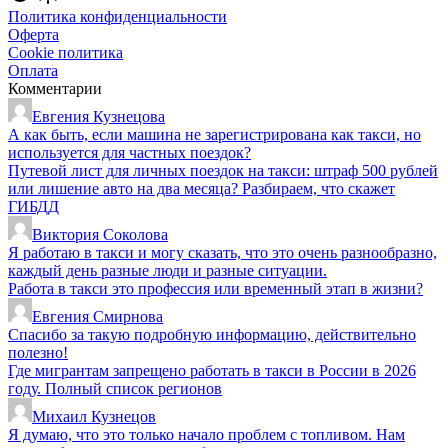
Политика конфиденциальности
Оферта
Cookie политика
Оплата
Комментарии
Евгения Кузнецова
А как быть, если машина не зарегистрирована как такси, но
используется для частных поездок?
Путевой лист для личных поездок на такси: штраф 500 рублей
или лишение авто на два месяца? Разбираем, что скажет
ГИБДД
Виктория Соколова
Я работаю в такси и могу сказать, что это очень разнообразно,
каждый день разные люди и разные ситуации.
Работа в такси это профессия или временный этап в жизни?
Евгения Смирнова
Спасибо за такую подробную информацию, действительно
полезно!
Где мигрантам запрещено работать в такси в России в 2026
году. Полный список регионов
Михаил Кузнецов
Я думаю, что это только начало проблем с топливом. Нам