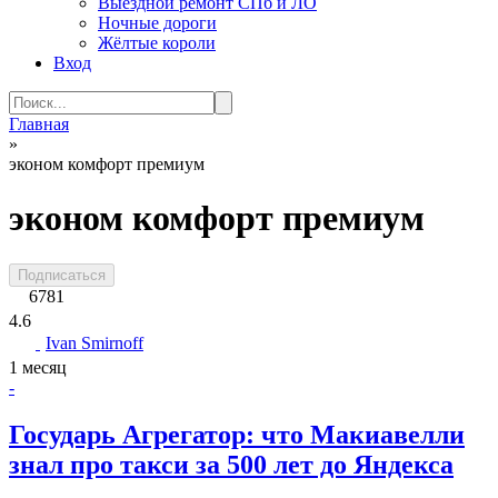
Выездной ремонт СПб и ЛО
Ночные дороги
Жёлтые короли
Вход
Search
for:
Главная
»
эконом комфорт премиум
эконом комфорт премиум
Подписаться
6781
4.6
Ivan Smirnoff
1 месяц
-
Государь Агрегатор: что Макиавелли
знал про такси за 500 лет до Яндекса