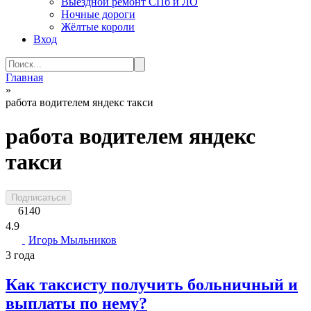
Выездной ремонт СПб и ЛО
Ночные дороги
Жёлтые короли
Вход
Search
for:
Главная
»
работа водителем яндекс такси
работа водителем яндекс
такси
Подписаться
6140
4.9
Игорь Мыльников
3 года
Как таксисту получить больничный и
выплаты по нему?