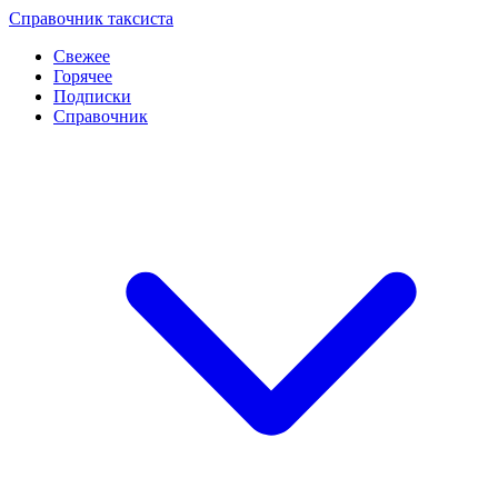
Перейти
Справочник таксиста
к
Свежее
контенту
Горячее
Подписки
Справочник