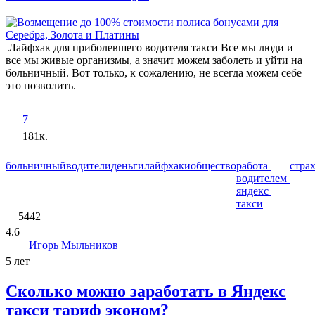
Лайфхак для приболевшего водителя такси Все мы люди и
все мы живые организмы, а значит можем заболеть и уйти на
больничный. Вот только, к сожалению, не всегда можем себе
это позволить.
7
181к.
больничный
водители
деньги
лайфхаки
общество
работа
стра
водителем
яндекс
такси
5442
4.6
Игорь Мыльников
5 лет
Сколько можно заработать в Яндекс
такси тариф эконом?