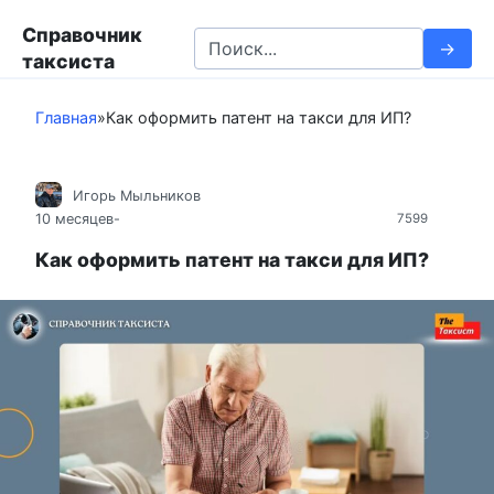
П
Справочник
е
S
таксиста
р
e
е
a
й
Главная
»
Как оформить патент на такси для ИП?
r
т
c
и
h
к
Игорь Мыльников
f
10 месяцев
-
7599
к
o
о
r
Как оформить патент на такси для ИП?
н
:
т
е
н
т
у