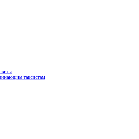
советы
ачинающим таксистам