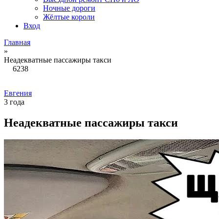
Ночные дороги
Жёлтые короли
Вход
Главная
»
Неадекватные пассажиры такси
6238
Евгения
3 года
Неадекватные пассажиры такси