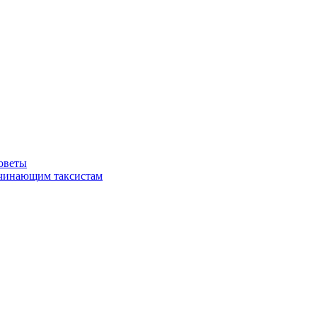
советы
ачинающим таксистам