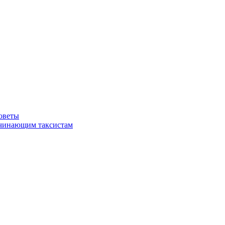
советы
ачинающим таксистам