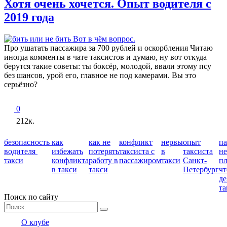
Хотя очень хочется. Опыт водителя с
2019 года
Про ушатать пассажира за 700 рублей и оскорбления Читаю
иногда комменты в чате таксистов и думаю, ну вот откуда
берутся такие советы: ты боксёр, молодой, ввали этому псу
без шансов, урой его, главное не под камерами. Вы это
серьёзно?
0
212к.
безопасность
как
как не
конфликт
нервы
опыт
п
водителя
избежать
потерять
таксиста с
в
таксиста
не
такси
конфликта
работу в
пассажиром
такси
Санкт-
пл
в такси
такси
Петербург
чт
де
та
Поиск по сайту
Search
for:
О клубе