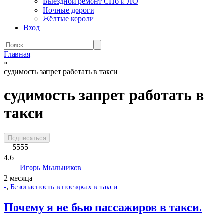
Выездной ремонт СПб и ЛО
Ночные дороги
Жёлтые короли
Вход
Search
for:
Главная
»
судимость запрет работать в такси
судимость запрет работать в
такси
Подписаться
5555
4.6
Игорь Мыльников
2 месяца
-
,
Безопасность в поездках в такси
Почему я не бью пассажиров в такси.