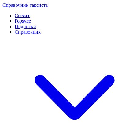
Перейти
Справочник таксиста
к
Свежее
контенту
Горячее
Подписки
Справочник