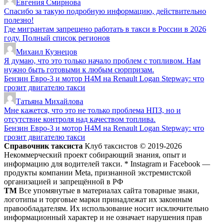
Евгения Смирнова
Спасибо за такую подробную информацию, действительно
полезно!
Где мигрантам запрещено работать в такси в России в 2026
году. Полный список регионов
Михаил Кузнецов
Я думаю, что это только начало проблем с топливом. Нам
нужно быть готовыми к любым сюрпризам.
Бензин Евро-3 и мотор H4M на Renault Logan Stepway: что
грозит двигателю такси
Татьяна Михайлова
Мне кажется, что это не только проблема НПЗ, но и
отсутствие контроля над качеством топлива.
Бензин Евро-3 и мотор H4M на Renault Logan Stepway: что
грозит двигателю такси
Справочник таксиста
Клуб таксистов © 2019-2026
Некоммерческий проект собирающий знания, опыт и
информацию для водителей такси. * Instagram и Facebook —
продукты компании Meta, признанной экстремистской
организацией и запрещённой в РФ
ТМ
Все упомянутые в материалах сайта товарные знаки,
логотипы и торговые марки принадлежат их законным
правообладателям. Их использование носит исключительно
информационный характер и не означает нарушения прав