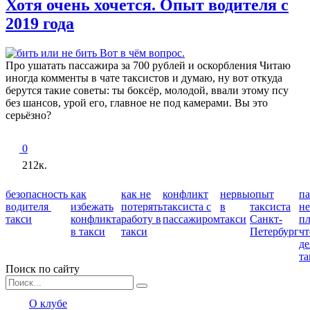
Хотя очень хочется. Опыт водителя с
2019 года
Про ушатать пассажира за 700 рублей и оскорбления Читаю
иногда комменты в чате таксистов и думаю, ну вот откуда
берутся такие советы: ты боксёр, молодой, ввали этому псу
без шансов, урой его, главное не под камерами. Вы это
серьёзно?
0
212к.
безопасность
как
как не
конфликт
нервы
опыт
п
водителя
избежать
потерять
таксиста с
в
таксиста
не
такси
конфликта
работу в
пассажиром
такси
Санкт-
пл
в такси
такси
Петербург
чт
де
та
Поиск по сайту
Search
for:
О клубе