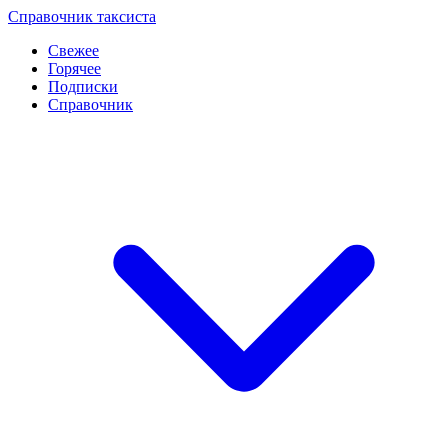
Перейти
Справочник таксиста
к
Свежее
контенту
Горячее
Подписки
Справочник