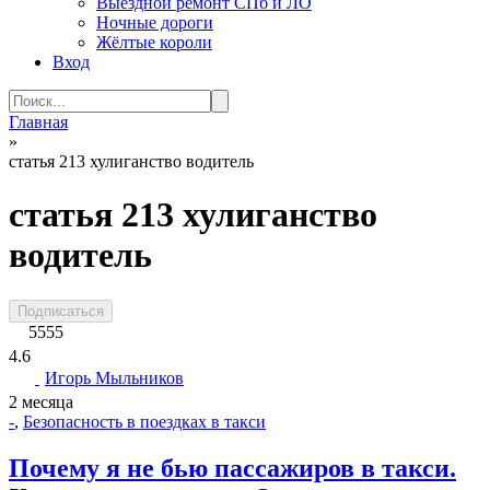
Выездной ремонт СПб и ЛО
Ночные дороги
Жёлтые короли
Вход
Search
for:
Главная
»
статья 213 хулиганство водитель
статья 213 хулиганство
водитель
Подписаться
5555
4.6
Игорь Мыльников
2 месяца
-
,
Безопасность в поездках в такси
Почему я не бью пассажиров в такси.