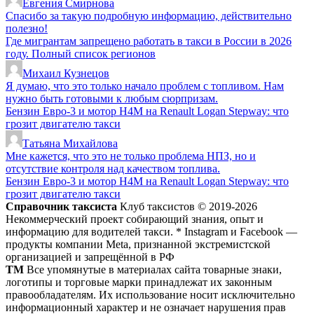
Евгения Смирнова
Спасибо за такую подробную информацию, действительно
полезно!
Где мигрантам запрещено работать в такси в России в 2026
году. Полный список регионов
Михаил Кузнецов
Я думаю, что это только начало проблем с топливом. Нам
нужно быть готовыми к любым сюрпризам.
Бензин Евро-3 и мотор H4M на Renault Logan Stepway: что
грозит двигателю такси
Татьяна Михайлова
Мне кажется, что это не только проблема НПЗ, но и
отсутствие контроля над качеством топлива.
Бензин Евро-3 и мотор H4M на Renault Logan Stepway: что
грозит двигателю такси
Справочник таксиста
Клуб таксистов © 2019-2026
Некоммерческий проект собирающий знания, опыт и
информацию для водителей такси. * Instagram и Facebook —
продукты компании Meta, признанной экстремистской
организацией и запрещённой в РФ
ТМ
Все упомянутые в материалах сайта товарные знаки,
логотипы и торговые марки принадлежат их законным
правообладателям. Их использование носит исключительно
информационный характер и не означает нарушения прав