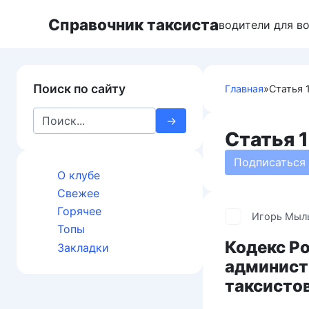
Перейти
Справочник таксиста
к
водители для в
контенту
Поиск по сайту
Главная
»
Статья 
Search
for:
Статья 
Подписаться
О клубе
Свежее
Горячее
Игорь Мыл
Топы
Кодекс Р
Закладки
админист
таксисто