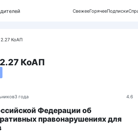
одителей
Свежее
Горячее
Подписки
Спр
12.27 КоАП
12.27 КоАП
4.6
ьников
3 года
оссийской Федерации об
ративных правонарушениях для
в