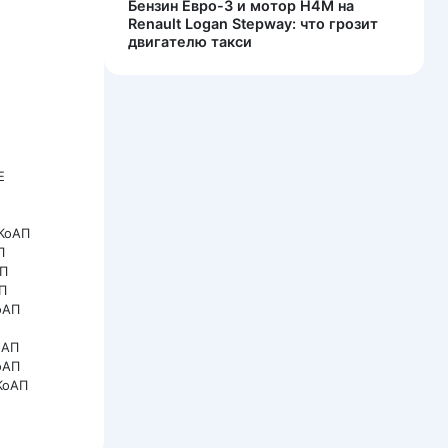
Бензин Евро-3 и мотор H4M на
Renault Logan Stepway: что грозит
двигателю такси
Е
 КоАП
П
АП
АП
КоАП
оАП
оАП
 КоАП