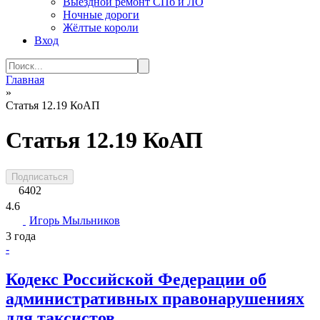
Выездной ремонт СПб и ЛО
Ночные дороги
Жёлтые короли
Вход
Search
for:
Главная
»
Статья 12.19 КоАП
Статья 12.19 КоАП
Подписаться
6402
4.6
Игорь Мыльников
3 года
-
Кодекс Российской Федерации об
административных правонарушениях
для таксистов