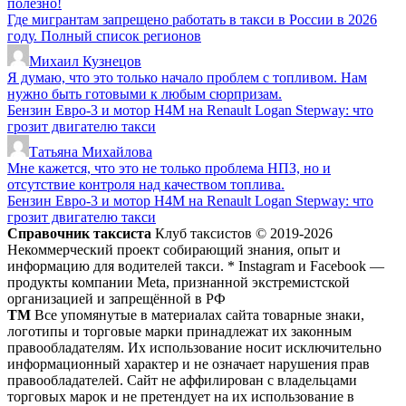
полезно!
Где мигрантам запрещено работать в такси в России в 2026
году. Полный список регионов
Михаил Кузнецов
Я думаю, что это только начало проблем с топливом. Нам
нужно быть готовыми к любым сюрпризам.
Бензин Евро-3 и мотор H4M на Renault Logan Stepway: что
грозит двигателю такси
Татьяна Михайлова
Мне кажется, что это не только проблема НПЗ, но и
отсутствие контроля над качеством топлива.
Бензин Евро-3 и мотор H4M на Renault Logan Stepway: что
грозит двигателю такси
Справочник таксиста
Клуб таксистов © 2019-2026
Некоммерческий проект собирающий знания, опыт и
информацию для водителей такси. * Instagram и Facebook —
продукты компании Meta, признанной экстремистской
организацией и запрещённой в РФ
ТМ
Все упомянутые в материалах сайта товарные знаки,
логотипы и торговые марки принадлежат их законным
правообладателям. Их использование носит исключительно
информационный характер и не означает нарушения прав
правообладателей. Сайт не аффилирован с владельцами
торговых марок и не претендует на их использование в