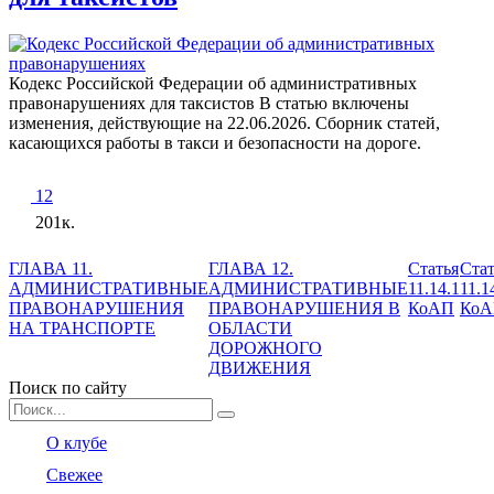
Кодекс Российской Федерации об административных
правонарушениях для таксистов В статью включены
изменения, действующие на 22.06.2026. Сборник статей,
касающихся работы в такси и безопасности на дороге.
12
201к.
ГЛАВА 11.
ГЛАВА 12.
Статья
Стат
АДМИНИСТРАТИВНЫЕ
АДМИНИСТРАТИВНЫЕ
11.14.1
11.1
ПРАВОНАРУШЕНИЯ
ПРАВОНАРУШЕНИЯ В
КоАП
Ко
НА ТРАНСПОРТЕ
ОБЛАСТИ
ДОРОЖНОГО
ДВИЖЕНИЯ
Поиск по сайту
Search
for:
О клубе
Свежее