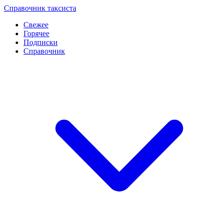
Перейти
Справочник таксиста
к
Свежее
контенту
Горячее
Подписки
Справочник