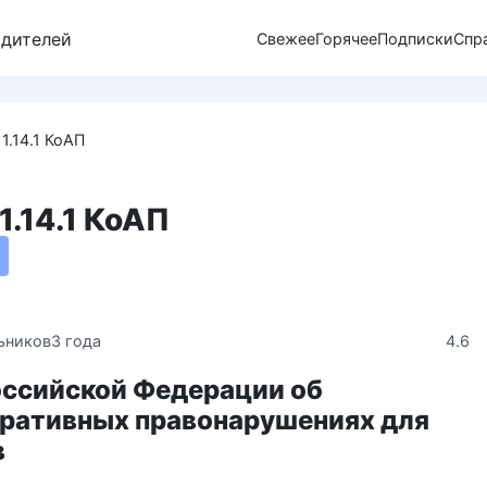
одителей
Свежее
Горячее
Подписки
Спр
1.14.1 КоАП
1.14.1 КоАП
4.6
ьников
3 года
оссийской Федерации об
ративных правонарушениях для
в