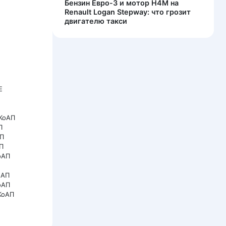
Бензин Евро-3 и мотор H4M на
Renault Logan Stepway: что грозит
двигателю такси
Е
 КоАП
П
АП
АП
КоАП
оАП
оАП
 КоАП