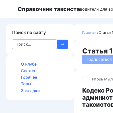
Перейти
Справочник таксиста
к
водители для в
контенту
Поиск по сайту
Главная
»
Статья 1
Search
for:
Статья 1
Подписаться
О клубе
Свежее
Горячее
Игорь Мыл
Топы
Кодекс Р
Закладки
админист
таксисто