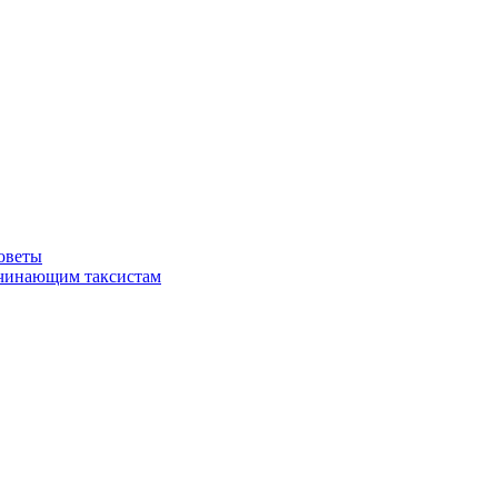
советы
ачинающим таксистам