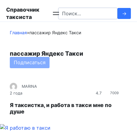
Перейти
Справочник
к
Search
таксиста
контенту
for:
Главная
»
пассажир Яндекс Такси
пассажир Яндекс Такси
Подписаться
MARINA
4.7
2 года
7009
Я таксистка, и работа в такси мне по
душе