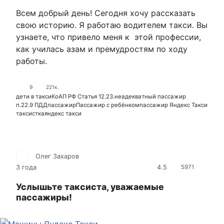
Всем добрый день! Сегодня хочу рассказать
свою историю. Я работаю водителем такси. Вы
узнаете, что привело меня к этой профессии,
как училась азам и премудростям по ходу
работы.
9
221к.
дети в такси
КоАП РФ Статья 12.23.
неадекватный пассажир
п.22.9 ПДД
пассажир
Пассажир с ребёнком
пассажир Яндекс Такси
таксистка
яндекс такси
Олег Захаров
4.5
3 года
5971
Услышьте таксиста, уважаемые
пассажиры!