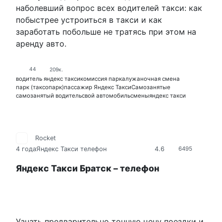
наболевший вопрос всех водителей такси: как
побыстрее устроиться в такси и как
заработать побольше не тратясь при этом на
аренду авто.
44
209к.
водитель яндекс такси
комиссия парка
лужа
ночная смена
парк (таксопарк)
пассажир Яндекс Такси
Самозанятые
самозанятый водитель
свой автомобиль
смены
яндекс такси
Rocket
4.6
4 года
Яндекс Такси телефон
6495
Яндекс Такси Братск – телефон
Узнать предварительно точную цену поездки и