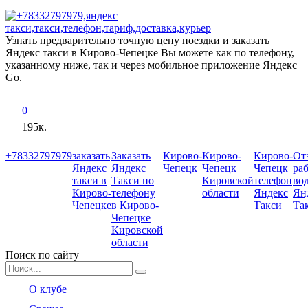
Узнать предварительно точную цену поездки и заказать
Яндекс такси в Кирово-Чепецке Вы можете как по телефону,
указанному ниже, так и через мобильное приложение Яндекс
Go.
0
195к.
+78332797979
заказать
Заказать
Кирово-
Кирово-
Кирово-
От
Яндекс
Яндекс
Чепецк
Чепецк
Чепецк
ра
такси в
Такси по
Кировской
телефон
во
Кирово-
телефону
области
Яндекс
Ян
Чепецке
в Кирово-
Такси
Та
Чепецке
Кировской
области
Поиск по сайту
Search
for:
О клубе