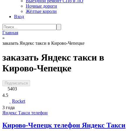
Выездной ремонт СПб и ЛО
Ночные дороги
Жёлтые короли
Вход
Search
for:
Главная
»
заказать Яндекс такси в Кирово-Чепецке
заказать Яндекс такси в
Кирово-Чепецке
Подписаться
5403
4.5
Rocket
3 года
Яндекс Такси телефон
Кирово-Чепецк телефон Яндекс Такси