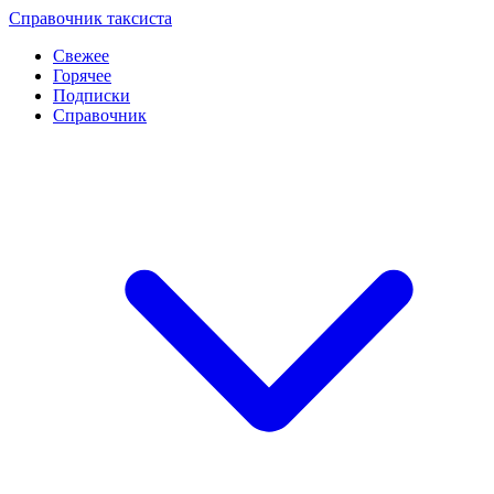
Перейти
Справочник таксиста
к
Свежее
контенту
Горячее
Подписки
Справочник