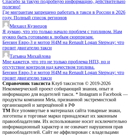
Спасибо за такую подробную информацию, действительно
полезно!
Где мигрантам запрещено работать в такси в России в 2026
году. Полный список регионов
Михаил Кузнецов
Я думаю, что это только начало проблем с топливом. Нам
нужно быть готовыми к любым сюрпризам.
Бензин Евро-3 и мотор H4M на Renault Logan Stepway: что
грозит двигателю такси
Татьяна Михайлова
Мне кажется, что это не только проблема НПЗ, но и
отсутствие контроля над качеством топлива.
Бензин Евро-3 и мотор H4M на Renault Logan Stepway: что
грозит двигателю такси
Справочник таксиста
Клуб таксистов © 2019-2026
Некоммерческий проект собирающий знания, опыт и
информацию для водителей такси. * Instagram и Facebook —
продукты компании Meta, признанной экстремистской
организацией и запрещённой в РФ
ТМ
Все упомянутые в материалах сайта товарные знаки,
логотипы и торговые марки принадлежат их законным
правообладателям. Их использование носит исключительно
информационный характер и не означает нарушения прав
правообладателей. Сайт не аффилирован с владельцами