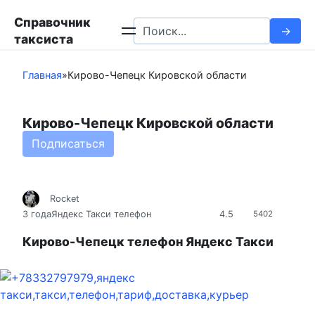
Перейти
Справочник
к
Search
таксиста
контенту
for:
Главная
»
Кирово-Чепецк Кировской области
Кирово-Чепецк Кировской области
Подписаться
Rocket
4.5
3 года
Яндекс Такси телефон
5402
Кирово-Чепецк телефон Яндекс Такси