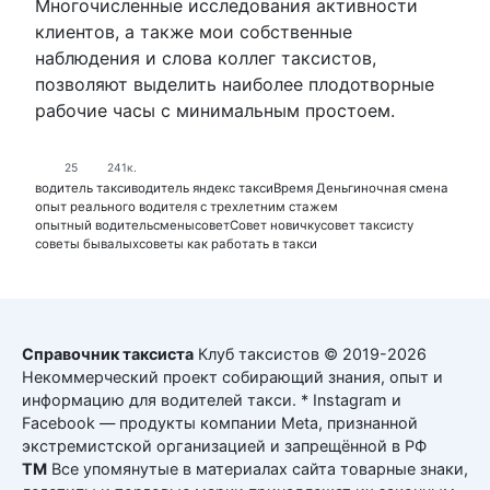
Многочисленные исследования активности
клиентов, а также мои собственные
наблюдения и слова коллег таксистов,
позволяют выделить наиболее плодотворные
рабочие часы с минимальным простоем.
25
241к.
водитель такси
водитель яндекс такси
Время Деньги
ночная смена
опыт реального водителя с трехлетним стажем
опытный водитель
смены
совет
Совет новичку
совет таксисту
советы бывалых
советы как работать в такси
Справочник таксиста
Клуб таксистов © 2019-2026
Некоммерческий проект собирающий знания, опыт и
информацию для водителей такси. * Instagram и
Facebook — продукты компании Meta, признанной
экстремистской организацией и запрещённой в РФ
ТМ
Все упомянутые в материалах сайта товарные знаки,