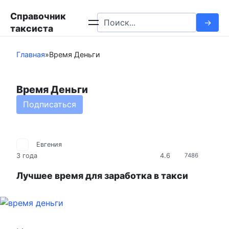
Перейти
Справочник
к
Search
таксиста
контенту
for:
Главная
»
Время Деньги
Время Деньги
Подписаться
Евгения
4.6
3 года
7486
Лучшее время для заработка в такси