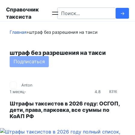
Перейти
Справочник
к
Search
таксиста
контенту
for:
Главная
»
штраф без разрешения на такси
штраф без разрешения на такси
Подписаться
Anton
4.8
1 месяц
-
8316
Штрафы таксистов в 2026 году: ОСГОП,
дети, права, парковка, все суммы по
КоАП РФ