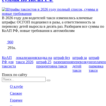
В 2026 году для водителей такси изменились ключевые
штрафы: ОСГОП подешевел в разы, а ответственность за
перевозку детей выросла в десять раз. Разбираем все суммы по
КоАП РФ, новые требования к автомобилям
960
291к.
КоАП
локализация
скидка на
штраф без
штраф за
штраф
РФ для
такси 2026
штраф 25
разрешения
перевозку
неоплачен
таксиста
процентов
на такси
детей
парковка
такси
такси
Поиск по сайту
Search
for:
О клубе
Свежее
Горячее