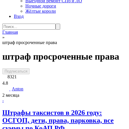
Выездной ремонт СПб и ЛО
Ночные дороги
Жёлтые короли
Вход
Search
for:
Главная
»
штраф просроченные права
штраф просроченные права
Подписаться
8321
4.8
Anton
2 месяца
-
Штрафы таксистов в 2026 году:
ОСГОП, дети, права, парковка, все
суммы по КоАП РФ