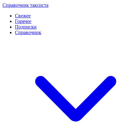
Перейти
Справочник таксиста
к
Свежее
контенту
Горячее
Подписки
Справочник