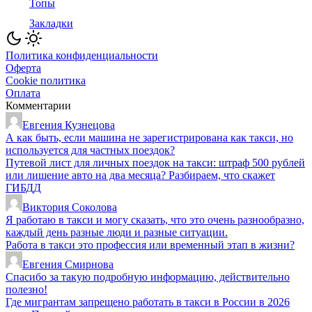
Топы
Закладки
Политика конфиденциальности
Оферта
Cookie политика
Оплата
Комментарии
Евгения Кузнецова
А как быть, если машина не зарегистрирована как такси, но
используется для частных поездок?
Путевой лист для личных поездок на такси: штраф 500 рублей
или лишение авто на два месяца? Разбираем, что скажет
ГИБДД
Виктория Соколова
Я работаю в такси и могу сказать, что это очень разнообразно,
каждый день разные люди и разные ситуации.
Работа в такси это профессия или временный этап в жизни?
Евгения Смирнова
Спасибо за такую подробную информацию, действительно
полезно!
Где мигрантам запрещено работать в такси в России в 2026